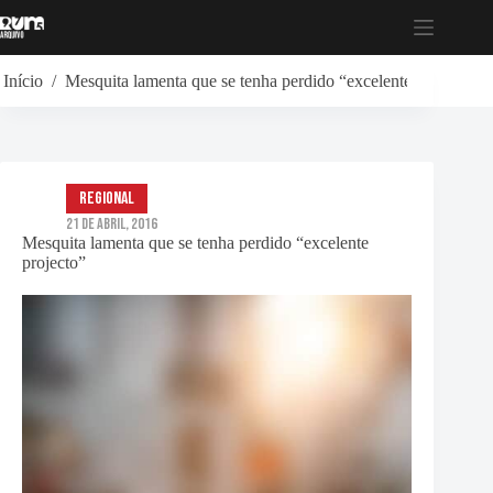
Pular
para
o
conteúdo
Início
/
Mesquita lamenta que se tenha perdido “excelente projecto”
Regional
21 de Abril, 2016
Mesquita lamenta que se tenha perdido “excelente
projecto”