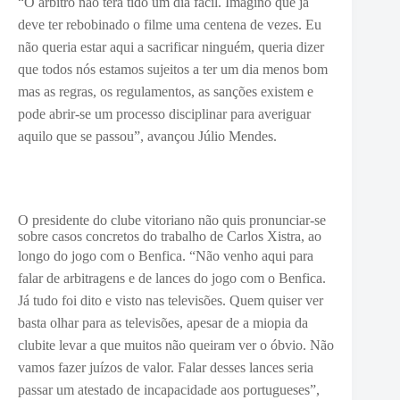
“O árbitro não terá tido um dia fácil. Ima
gino que já
deve ter rebobinado o filme uma centena de vezes. Eu
não queria estar aqui a sacrificar ninguém, queria dizer
que todos nós estamos sujeitos a ter um dia menos bom
mas as regras, os regulamentos, as sanções existem e
pode abrir-se um processo disciplinar para averiguar
aquilo que se passou”, avançou Júlio Mendes.
O presidente do clube vitoriano não quis pronunciar-se
sobre casos concretos do trabalho de Carlos Xistra, ao
longo do jogo com o Benfica. “
Não venho aqui para
falar de arbitragens e de lances do jogo com o Benfica.
Já tudo foi dito e visto nas televisões. Quem quiser ver
basta olhar para as televisões, apesar de a miopia da
clubite levar a que muitos não queiram ver o óbvio. Não
vamos fazer juízos de valor. Falar desses lances seria
passar um atestado de incapacidade aos portugueses”,