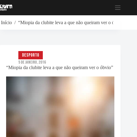
Pular
para
o
conteúdo
Início
/
“Miopia da clubite leva a que não queiram ver o óbvio”
Desporto
5 de Janeiro, 2016
“Miopia da clubite leva a que não queiram ver o óbvio”