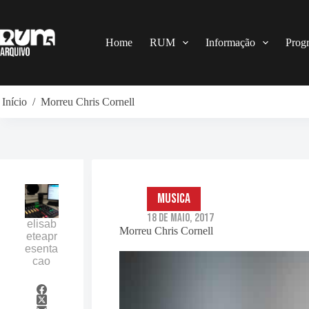
Pular
para
o
conteúdo
Home
RUM
Informação
Prog
Início
/
Morreu Chris Cornell
musica
18 de Maio, 2017
elisab
Morreu Chris Cornell
eteapr
esenta
cao