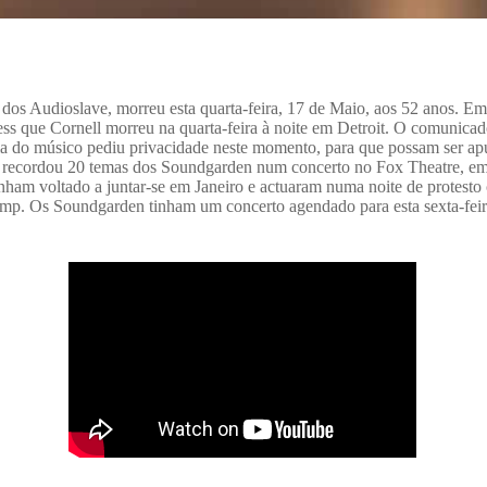
 dos Audioslave, morreu esta quarta-feira, 17 de Maio, aos 52 anos. E
s que Cornell morreu na quarta-feira à noite em Detroit.
O comunicado 
ília do músico pediu privacidade neste momento, para que possam ser a
l recordou 20 temas dos Soundgarden num concerto no Fox Theatre, em
inham voltado a juntar-se em Janeiro e actuaram numa noite de protest
ump.
Os Soundgarden tinham um concerto agendado para esta sexta-feira