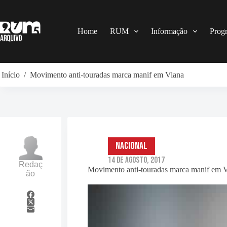
Pular
para
o
conteúdo
Home
RUM
Informação
Prog
Início
/
Movimento anti-touradas marca manif em Viana
Nacional
14 de Agosto, 2017
Redaç
Movimento anti-touradas marca manif em 
ão