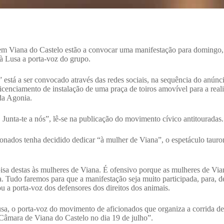
 em Viana do Castelo estão a convocar uma manifestação para domingo,
 à Lusa a porta-voz do grupo.
stá a ser convocado através das redes sociais, na sequência do anúncio
licenciamento de instalação de uma praça de toiros amovível para a rea
 da Agonia.
Junta-te a nós”, lê-se na publicação do movimento cívico antitouradas.
nados tenha decidido dedicar “à mulher de Viana”, o espetáculo taur
 destas às mulheres de Viana. É ofensivo porque as mulheres de Viana
a. Tudo faremos para que a manifestação seja muito participada, para, d
u a porta-voz dos defensores dos direitos dos animais.
usa, o porta-voz do movimento de aficionados que organiza a corrida de
Câmara de Viana do Castelo no dia 19 de julho”.