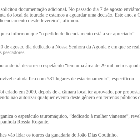
 solicitou documentação adicional. No passado dia 7 de agosto enviá
anta do local da tourada e estamos a aguardar uma decisão. Este ano, a
 licenciamento desde fevereiro”, afirmou.
rquica informou que “o pedido de licenciamento está a ser apreciado”.
20 de agosto, dia dedicado a Nossa Senhora da Agonia e em que se real
s pescadores.
o onde irá decorrer o espetáculo “tem uma área de 29 mil metros quad
vível e ainda fica com 581 lugares de estacionamento”, especificou.
 criado em 2009, depois de a câmara local ter aprovado, por proposta 
ndo não autorizar qualquer evento deste género em terrenos públicos 
ganiza o espetáculo tauromáquico, “dedicado à mulher vianense”, reve
espanhola Rossia Rogante.
es vão lidar os touros da ganadaria de João Dias Coutinho.