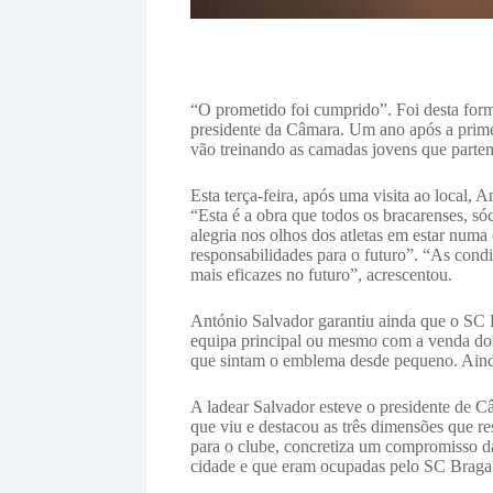
“O prometido foi cumprido”. Foi desta for
presidente da Câmara. Um ano após a primeir
vão treinando as camadas jovens que part
Esta terça-feira, após uma visita ao local,
“Esta é a obra que todos os bracarenses, s
alegria nos olhos dos atletas em estar numa 
responsabilidades para o futuro”. “As cond
mais eficazes no futuro”, acrescentou.
António Salvador garantiu ainda que o SC B
equipa principal ou mesmo com a venda dos
que sintam o emblema desde pequeno. Ainda
A ladear Salvador esteve o presidente de Câ
que viu e destacou as três dimensões que r
para o clube, concretiza um compromisso da 
cidade e que eram ocupadas pelo SC Braga –