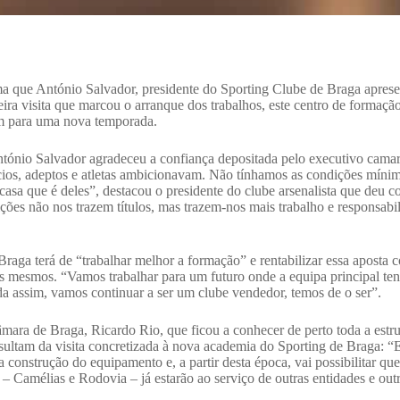
ma que António Salvador, presidente do Sporting Clube de Braga apres
a visita que marcou o arranque dos trabalhos, este centro de formação 
em para uma nova temporada.
 António Salvador agradeceu a confiança depositada pelo executivo camar
ócios, adeptos e atletas ambicionavam. Não tínhamos as condições mínim
casa que é deles”, destacou o presidente do clube arsenalista que deu co
ições não nos trazem títulos, mas trazem-nos mais trabalho e responsab
raga terá de “trabalhar melhor a formação” e rentabilizar essa aposta
 mesmos. “Vamos trabalhar para um futuro onde a equipa principal te
 assim, vamos continuar a ser um clube vendedor, temos de o ser”.
mara de Braga, Ricardo Rio, que ficou a conhecer de perto toda a estrut
esultam da visita concretizada à nova academia do Sporting de Braga: “E
construção do equipamento e, a partir desta época, vai possibilitar que 
 Camélias e Rodovia – já estarão ao serviço de outras entidades e outr