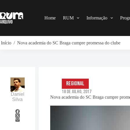
Pular
para
o
conteúdo
Home
RUM
Informação
Prog
Início
/
Nova academia do SC Braga cumpre promessa do clube
Regional
18 de Julho, 2017
Daniel
Nova academia do SC Braga cumpre prome
Silva