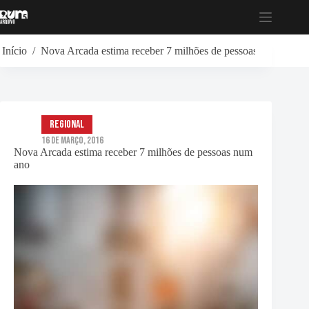
Pular
para
o
conteúdo
Início
/
Nova Arcada estima receber 7 milhões de pessoas num ano
Regional
16 de Março, 2016
Nova Arcada estima receber 7 milhões de pessoas num
ano