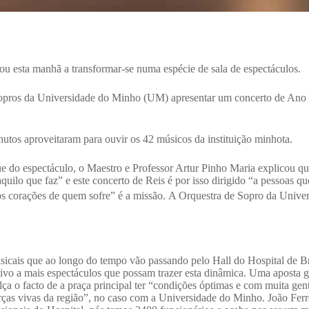
tou esta manhã a transformar-se numa espécie de sala de espectáculos.
e Sopros da Universidade do Minho (UM) apresentar um concerto de Ano 
nutos aproveitaram para ouvir os 42 músicos da instituição minhota.
do espectáculo, o Maestro e Professor Artur Pinho Maria explicou qu
uilo que faz” e este concerto de Reis é por isso dirigido “a pessoas qu
os corações de quem sofre” é a missão.
A Orquestra de Sopro da Univer
sicais que ao longo do tempo vão passando pelo Hall do Hospital de Br
ptivo a mais espectáculos que possam trazer esta dinâmica. Uma aposta 
ça o facto de a praça principal ter “condições óptimas e com muita gen
rças vivas da região”, no caso com a Universidade do Minho. João Fer