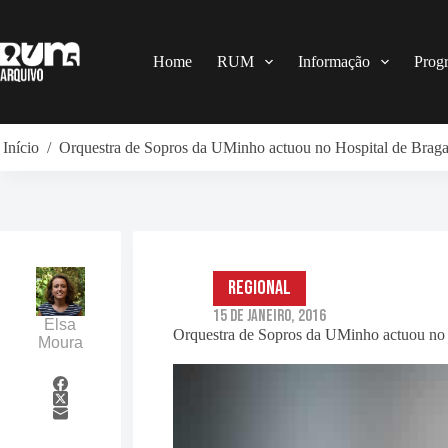
Pular
para
o
conteúdo
Home
RUM
Informação
Prog
Início
/
Orquestra de Sopros da UMinho actuou no Hospital de Brag
Regional
15 de Janeiro, 2016
Elsa
Orquestra de Sopros da UMinho actuou no 
Moura