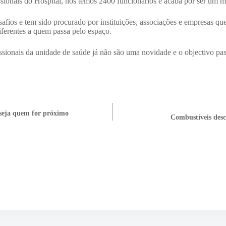
sionais do Hospital, nós temos 2400 funcionários e acaba por ser um m
afios e tem sido procurado por instituições, associações e empresas qu
ferentes a quem passa pelo espaço.
issionais da unidade de saúde já não são uma novidade e o objectivo pass
 seja quem for próximo
Combustíveis desc