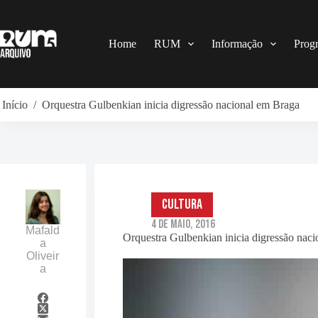
Pular
para
o
conteúdo
Home
RUM
Informação
Prog
Início
/
Orquestra Gulbenkian inicia digressão nacional em Braga
Cultura
4 de Maio, 2016
Mafald
Orquestra Gulbenkian inicia digressão nac
a
Oliveir
a