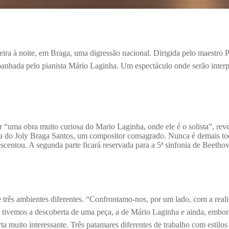
eira à noite, em Braga, uma digressão nacional.
Dirigida pelo maestro 
panhada pelo pianista Mário Laginha. Um espectáculo onde serão inter
etar “uma obra muito curiosa do Mario Laginha, onde ele é o solista”, 
a do Joly Braga Santos, um compositor consagrado. Nunca é demais toc
escentou. A segunda parte ficará reservada para a 5ª sinfonia de Beeth
 três ambientes diferentes. “C
onfrontamo-nos, por um lado, com a real
, tivemos a descoberta de uma peça, a de Mário Laginha e ainda, embora
 muito interessante. Três patamares diferentes de trabalho com estilos