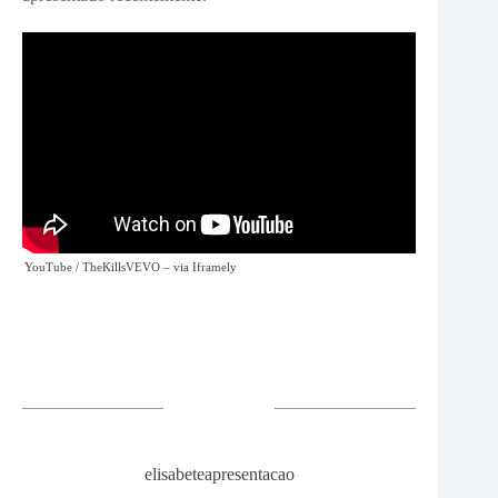
YouTube / TheKillsVEVO
– via
Iframely
elisabeteapresentacao