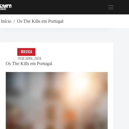
Pular
para
o
conteúdo
Início
/
Os The Kills em Portugal
musica
19 de Abril, 2016
Os The Kills em Portugal