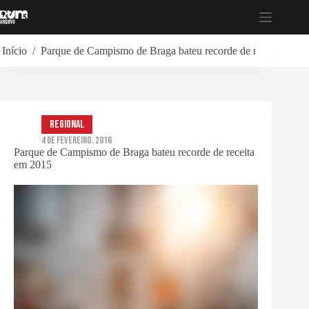
Pular
para
o
conteúdo
Início
/
Parque de Campismo de Braga bateu recorde de receita em 2
Regional
4 de Fevereiro, 2016
Parque de Campismo de Braga bateu recorde de receita
em 2015