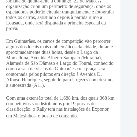
jornada de quinta-feira a domingo, 22 de Maio. A
organização criou um perímetro de segurança, onde os
espetadores poderão circular tranquilamente e fotografar
todos os carros, assistindo depois à partida rumo a
Lousada, onde será disputada a primeira especial da
prova.
Em Guimarães, os carros de competição vão percorrer
alguns dos locais mais emblemáticos da cidade, durante
aproximadamente duas horas, desde o Largo da
Mumadona, Avenida Alberto Sampaio (Muralha),
Alameda de São Dâmaso e Largo do Toural, conhecido
como a sala de visitas de Guimarães cuja praça será
contornada pelos pilotos em direção à Avenida D.
Afonso Henriques, seguindo para Urgezes com destino
à autoestrada (A11).
Com uma extensão total de 1.688 km, dos quais 368 km
competitivos são distribuídos por 19 provas de
classificação, o Rally terá nas instalações da Exponor,
em Matosinhos, o posto de comando.