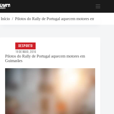
Pular
para
o
conteúdo
Início
/
Pilotos do Rally de Portugal aquecem motores em Guimarães
Desporto
19 de Maio, 2016
Pilotos do Rally de Portugal aquecem motores em
Guimarães