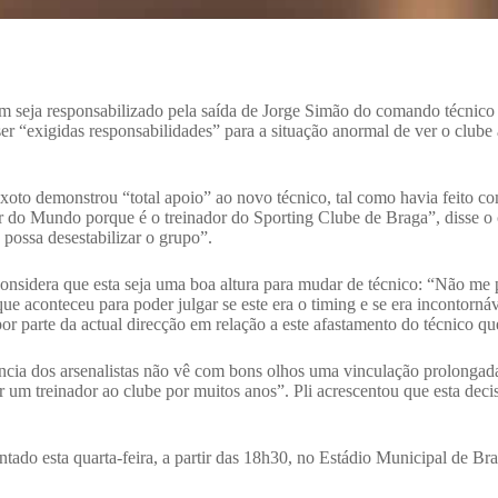
ém seja responsabilizado pela saída de Jorge Simão do comando técnic
r “exigidas responsabilidades” para a situação anormal de ver o clube a
to demonstrou “total apoio” ao novo técnico, tal como havia feito co
 do Mundo porque é o treinador do Sporting Clube de Braga”, disse o 
 possa desestabilizar o grupo”.
 considera que esta seja uma boa altura para mudar de técnico: “Não me 
ue aconteceu para poder julgar se este era o timing e se era incontornáv
or parte da actual direcção em relação a este afastamento do técnico 
ência dos arsenalistas não vê com bons olhos uma vinculação prolongada
r um treinador ao clube por muitos anos”. Pli acrescentou que esta deci
ntado esta quarta-feira, a partir das 18h30, no Estádio Municipal de Br