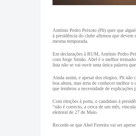
António Pedro Peixoto (Pli) quer que algu
à presidência do clube afirmou que devem se
mesma temporada.
Em declarações à RUM, António Pedro Peixo
com Jorge Simão. Abel é o melhor treinador
lista não se vai ouvir uma única palavra que
Ainda assim, e apesar dos elogios, Pli não
boa altura, mas teria de conhecer melhor o q
que lembrou a necessidade de explicações p
Com eleições à porta, o candidato à presid
“não é correcto, a cerca de um mês, vincula
eleitoral de 27 de Maio.
Recorde-se que Abel Ferreira vai ser aprese