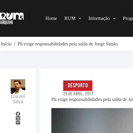
Pular
para
o
conteúdo
Home
RUM
Informação
Prog
Início
/
Pli exige responsabilidades pela saída de Jorge Simão
Desporto
26 de Abril, 2017
Daniel
Pli exige responsabilidades pela saída de J
Silva