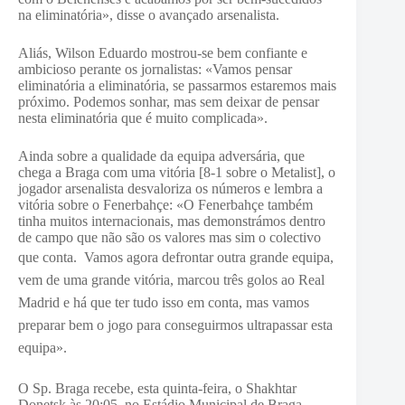
na eliminatória», disse o avançado arsenalista.
Aliás, Wilson Eduardo mostrou-se bem confiante e
ambicioso perante os jornalistas: «Vamos pensar
eliminatória a eliminatória, se passarmos estaremos mais
próximo. Podemos sonhar, mas sem deixar de pensar
nesta eliminatória que é muito complicada».
Ainda sobre a qualidade da equipa adversária, que
chega a Braga com uma vitória [8-1 sobre o Metalist], o
jogador arsenalista desvaloriza os números e lembra a
vitória sobre o Fenerbahçe: «O Fenerbahçe também
tinha muitos internacionais, mas demonstrámos dentro
de campo que não são os valores mas sim o colectivo
que conta.
Vamos agora defrontar outra grande equipa,
vem de uma grande vitória, marcou três golos ao Real
Madrid e há que ter tudo isso em conta, mas vamos
preparar bem o jogo para conseguirmos ultrapassar esta
equipa».
O Sp. Braga recebe, esta quinta-feira, o Shakhtar
Donetsk às 20:05, no Estádio Municipal de Braga.