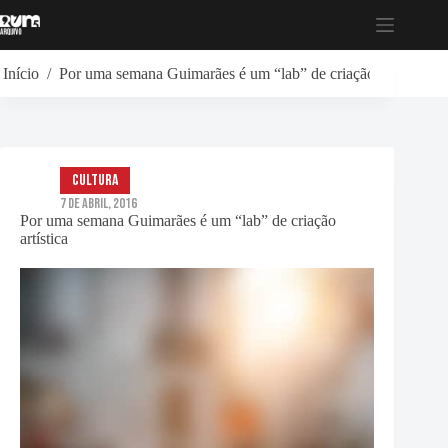
Pular
para
o
conteúdo
Início
/
Por uma semana Guimarães é um “lab” de criação artística
Cultura
7 de Abril, 2016
Por uma semana Guimarães é um “lab” de criação
artística