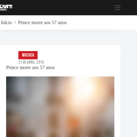
Pular
para
o
conteúdo
Início
/
Prince morre aos 57 anos
musica
21 de Abril, 2016
Prince morre aos 57 anos