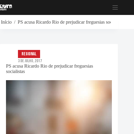
Pular
para
o
conteúdo
Início
/
PS acusa Ricardo Rio de prejudicar freguesias socialistas
Regional
3 de Julho, 2017
PS acusa Ricardo Rio de prejudicar freguesias
socialistas