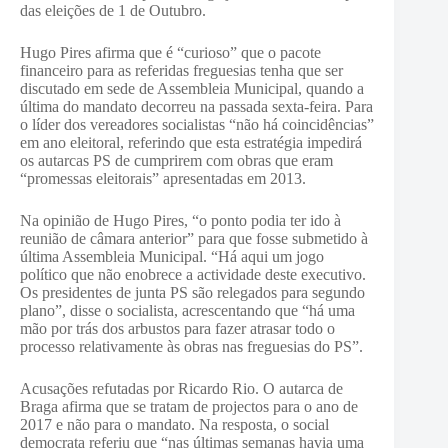
das eleições de 1 de Outubro.
Hugo Pires afirma que é “curioso” que o pacote
financeiro para as referidas freguesias tenha que ser
discutado em sede de Assembleia Municipal, quando a
última do mandato decorreu na passada sexta-feira. Para
o líder dos vereadores socialistas “não há coincidências”
em ano eleitoral, referindo que esta estratégia impedirá
os autarcas PS de cumprirem com obras que eram
“promessas eleitorais” apresentadas em 2013.
Na opinião de Hugo Pires, “o ponto podia ter ido à
reunião de câmara anterior” para que fosse submetido à
última Assembleia Municipal. “Há aqui um jogo
político que não enobrece a actividade deste executivo.
Os presidentes de junta PS são relegados para segundo
plano”, disse o socialista, acrescentando que “há uma
mão por trás dos arbustos para fazer atrasar todo o
processo relativamente às obras nas freguesias do PS”.
Acusações refutadas por Ricardo Rio. O autarca de
Braga afirma que se tratam de projectos para o ano de
2017 e não para o mandato. Na resposta, o social
democrata referiu que “nas últimas semanas havia uma