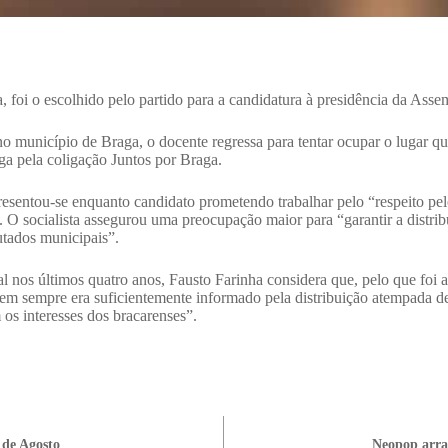
ga, foi o escolhido pelo partido para a candidatura à presidência da Ass
no município de Braga, o docente regressa para tentar ocupar o lugar q
a pela coligação Juntos por Braga.
entou-se enquanto candidato prometendo trabalhar pelo “respeito pelo
. O socialista assegurou uma preocupação maior para “garantir a distri
utados municipais”.
 nos últimos quatro anos, Fausto Farinha considera que, pelo que foi
 nem sempre era suficientemente informado pela distribuição atempada
os interesses dos bracarenses”.
 de Agosto
Neopop arra