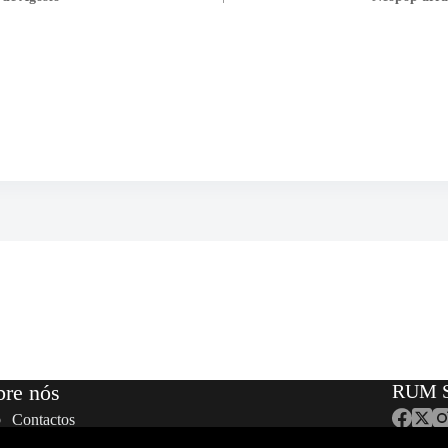
bre nós
RUM S
Contactos
Equipa