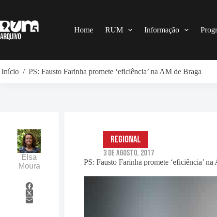
Pular
para
o
conteúdo
Home
RUM
Informação
Prog
Início
/
PS: Fausto Farinha promete ‘eficiência’ na AM de Braga
Regional
3 de Agosto, 2017
Elsa
PS: Fausto Farinha promete ‘eficiência’ n
Moura