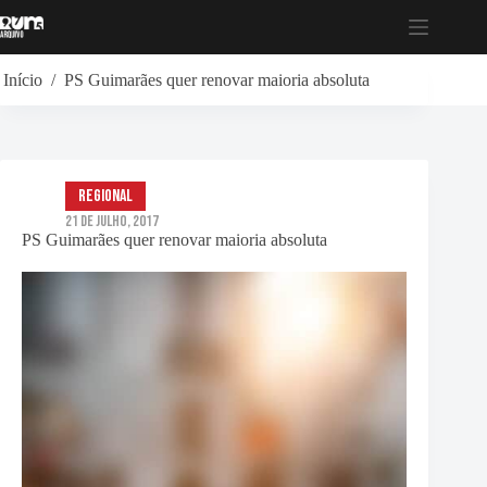
Pular
para
o
conteúdo
Início
/
PS Guimarães quer renovar maioria absoluta
Regional
21 de Julho, 2017
PS Guimarães quer renovar maioria absoluta