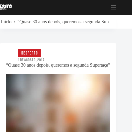
Pular
para
o
conteúdo
Início
/
“Quase 30 anos depois, queremos a segunda Supertaça”
Desporto
1 de Agosto, 2017
“Quase 30 anos depois, queremos a segunda Supertaça”