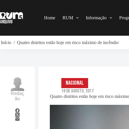
Pular
para
o
conteúdo
Home
RUM
Informação
Prog
Início
/
Quatro distritos estão hoje em risco máximo de incêndio
Nacional
18 de Agosto, 2017
Redaç
Quatro distritos estão hoje em risco máxim
ão