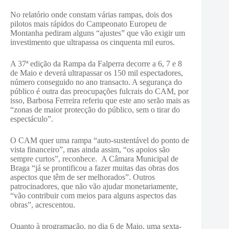
No relatório onde constam várias rampas, dois dos
pilotos mais rápidos do Campeonato Europeu de
Montanha pediram alguns “ajustes” que vão exigir um
investimento que ultrapassa os cinquenta mil euros.
A 37ª edição da Rampa da Falperra decorre a 6, 7 e 8
de Maio e deverá ultrapassar os 150 mil espectadores,
número conseguido no ano transacto. A segurança do
público é outra das preocupações fulcrais do CAM, por
isso, Barbosa Ferreira referiu que este ano serão mais as
“zonas de maior protecção do público, sem o tirar do
espectáculo”.
O CAM quer uma rampa “auto-sustentável do ponto de
vista financeiro”, mas ainda assim, “os apoios são
sempre curtos”, reconhece. A Câmara Municipal de
Braga “já se prontificou a fazer muitas das obras dos
aspectos que têm de ser melhorados”. Outros
patrocinadores, que não vão ajudar monetariamente,
“vão contribuir com meios para alguns aspectos das
obras”, acrescentou.
Quanto à programação, no dia 6 de Maio, uma sexta-