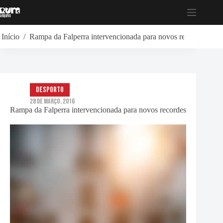
Pular
para
o
conteúdo
Início
/
Rampa da Falperra intervencionada para novos recordes
Desporto
28 de Março, 2016
Rampa da Falperra intervencionada para novos recordes