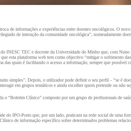
 troca de informações e experiências entre doentes oncológicos. O novo
ivilegiado de interação da comunidade oncológica”, nomeadamente doente
or do INESC TEC e docente da Universidade do Minho que, com Nuno 
 que esta plataforma web tem como objectivo “mitigar o sofrimento das
uma das quais é facilitando o acesso a informação, sempre que possível
ito simples”. Depois, o utilizador pode definir o seu perfil – “se é doen
teragir em grupos temáticos e ainda escolher quem pretende ou não seg
da o “Boletim Clínico” composto por um grupo de profissionais de sa
úde do IPO-Porto que, por um lado, praticam na rede social de uma fo
 Clínico de informação específico sobre determinados problemas relaci