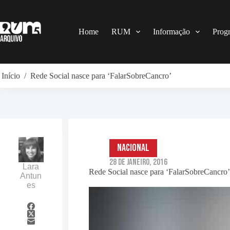
Pular
para
o
conteúdo
Home
RUM
Informação
Prog
Início
/
Rede Social nasce para ‘FalarSobreCancro’
Nacional
28 de Janeiro, 2016
Lara
Rede Social nasce para ‘FalarSobreCancro
Antun
es