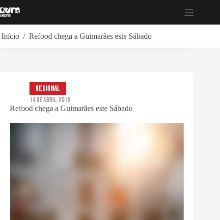
Pular
para
o
conteúdo
Início
/
Refood chega a Guimarães este Sábado
Regional
14 de Abril, 2016
Refood chega a Guimarães este Sábado