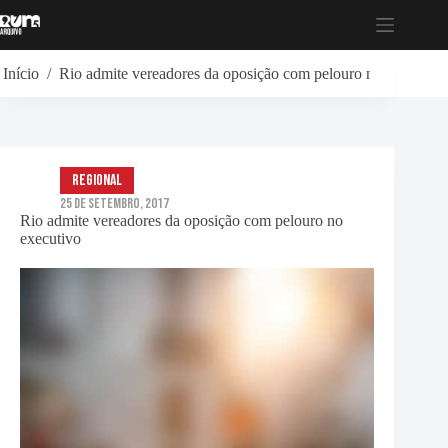
Pular
para
o
conteúdo
Início
/
Rio admite vereadores da oposição com pelouro no executivo
Regional
25 de Setembro, 2017
Rio admite vereadores da oposição com pelouro no
executivo