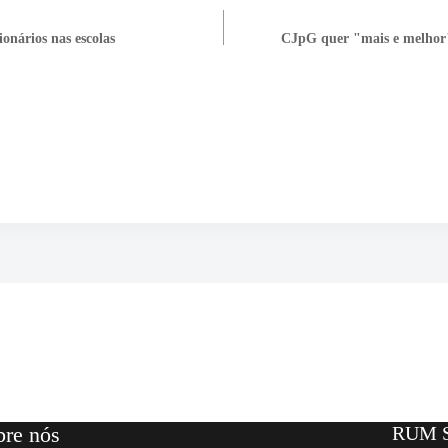
onários nas escolas
CJpG quer "mais e melhor
bre nós
RUM S