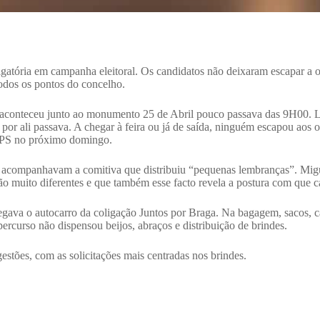
gatória em campanha eleitoral. Os candidatos não deixaram escapar a opo
 todos os pontos do concelho.
a aconteceu junto ao monumento 25 de Abril pouco passava das 9H00. 
or ali passava. A chegar à feira ou já de saída, ninguém escapou aos o
no PS no próximo domingo.
companhavam a comitiva que distribuiu “pequenas lembranças”. Migue
o muito diferentes e que também esse facto revela a postura com que cad
gava o autocarro da coligação Juntos por Braga. Na bagagem, sacos, c
rcurso não dispensou beijos, abraços e distribuição de brindes.
stões, com as solicitações mais centradas nos brindes.