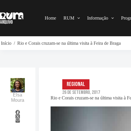
Pular
para
o
conteúdo
Home
RUM
Informação
Prog
Início
/
Rio e Corais cruzam-se na última visita à Feira de Braga
Regional
26 de Setembro, 2017
Elsa
Rio e Corais cruzam-se na última visita à F
Moura