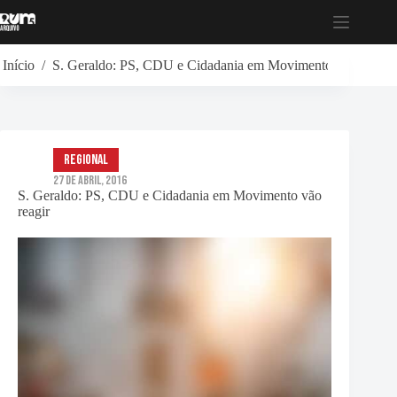
Pular
para
o
conteúdo
Início
/
S. Geraldo: PS, CDU e Cidadania em Movimento vão reagir
Regional
27 de Abril, 2016
S. Geraldo: PS, CDU e Cidadania em Movimento vão
reagir