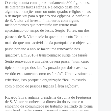
O cortejo conta com aproximadamente 800 figurantes,
de diferentes faixas etárias. Na edição deste ano,
algumas alterações num ou outro quadro religioso, mas
o destaque vai para o quadro dos egípcios. A paróquia
de S. Victor vai investir 4 mil euros com alguns
melhoramentos que permitirão um retrato mais
aproximado do tempo de Jesus.
Sérgio Torres, um dos
párocos de S. Victor referiu que o momento “é muito
mais do que uma actividade da paróquia” e o objectivo
passa por ano a ano se fazer uma renovação nos
quadros”. Em 2016 a transformação surge nos faraós.
Serão renovados e um deles deverá passar “num carro
típico do tempo dos faraós, puxado por dois cavalos,
vestido exactamente como os faraós”. Um investimento
criterioso, isto porque a organização “fez um estudo
com o apoio de pessoas ligadas à área egípcia”.
Ricardo Silva, autarca presidente da Junta de Freguesia
de S. Victor reconheceu a dimensão do evento e o
empenho da comunidade no trabalho realizado de forma
antecipada, assim como as parcerias que permitem um