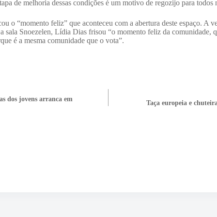
pa de melhoria dessas condições é um motivo de regozijo para todos n
cou o “momento feliz” que aconteceu com a abertura deste espaço. A v
a sala Snoezelen, Lídia Dias frisou “o momento feliz da comunidade, 
rque é a mesma comunidade que o vota”.
gas dos jovens arranca em
Taça europeia e chuteir