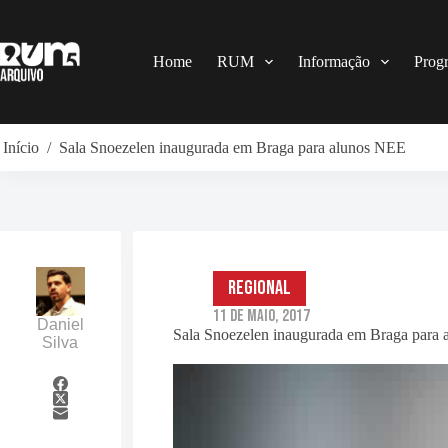
Pular
para
o
conteúdo
Home
RUM
Informação
Prog
Início
/
Sala Snoezelen inaugurada em Braga para alunos NEE
Regional
11 de Maio, 2017
Daniel
Sala Snoezelen inaugurada em Braga para
Silva