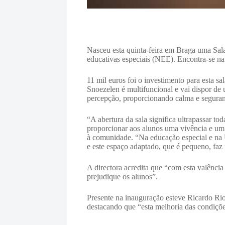
Nasceu esta quinta-feira em Braga uma Sala
educativas especiais (NEE). Encontra-se na 
11 mil euros foi o investimento para esta sa
Snoezelen é multifuncional e vai dispor de u
percepção, proporcionando calma e seguran
“A abertura da sala significa ultrapassar to
proporcionar aos alunos uma vivência e um e
à comunidade. “Na educação especial e na U
e este espaço adaptado, que é pequeno, faz 
A directora acredita que “com esta valência
prejudique os alunos”.
Presente na inauguração esteve Ricardo Rio
destacando que “esta melhoria das condiç