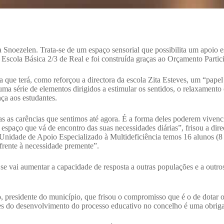
 Snoezelen. Trata-se de um espaço sensorial que possibilita um apoio 
Escola Básica 2/3 de Real e foi construída graças ao Orçamento Partici
la que terá, como reforçou a directora da escola Zita Esteves, um “papel
ma série de elementos dirigidos a estimular os sentidos, o relaxamento 
ça aos estudantes.
das as carências que sentimos até agora. É a forma deles poderem vivenci
spaço que vá de encontro das suas necessidades diárias”, frisou a dire
nidade de Apoio Especializado à Multideficiência temos 16 alunos (8 
frente à necessidade premente”.
 se vai aumentar a capacidade de resposta a outras populações e a outr
, presidente do município, que frisou o compromisso que é o de dotar o
ões do desenvolvimento do processo educativo no concelho é uma obri