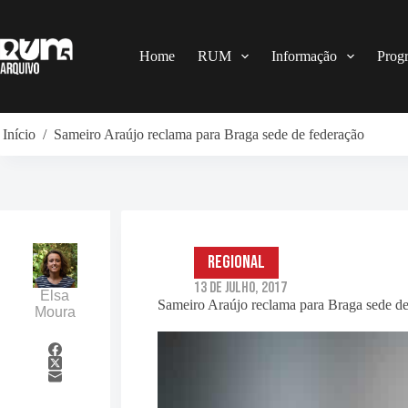
Pular
para
o
conteúdo
Home
RUM
Informação
Prog
Início
/
Sameiro Araújo reclama para Braga sede de federação
Regional
13 de Julho, 2017
Elsa
Sameiro Araújo reclama para Braga sede de
Moura