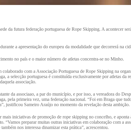
ede da futura federação portuguesa de Rope Skipping. A acontecer será 
a durante a apresentação do europeu da modalidade que decorrerá na ci
cimento no país e o maior número de atletas concentra-se no Minho.
em colaborado com a Associação Portuguesa de Rope Skipping na organ
ga, a selecção portuguesa é constituída exclusivamente por atletas da 
daquela associação.
ante da associaao, a par do município, e por isso, a vereadora do Desp
aga, pela primeira vez, uma federação nacional. “Foi em Braga que tu
a”, justificou Sameiro Araújo no momento da revelação desta ambição.
r mais iniciativas de promoção de rope skipping no concelho, e apont
. “Vamos preparar muitas outras iniciativas em colaboração com a asso
e também nos interessa dinamizar esta prática”, acrescentou.