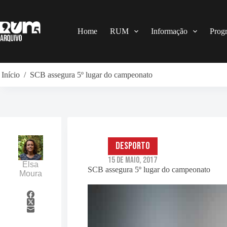
Pular
para
o
conteúdo
Home
RUM
Informação
Prog
Início
/
SCB assegura 5º lugar do campeonato
Desporto
15 de Maio, 2017
Elsa
SCB assegura 5º lugar do campeonato
Moura