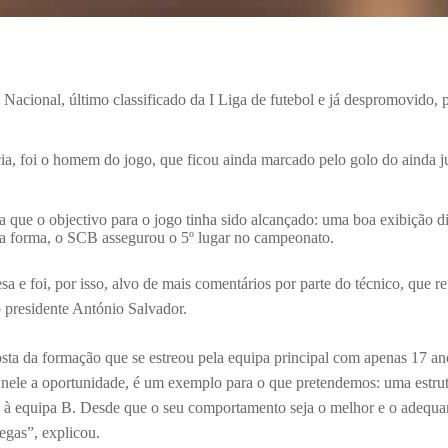
cional, último classificado da I Liga de futebol e já despromovido, po
cia, foi o homem do jogo, que ficou ainda marcado pelo golo do ainda j
ia que o objectivo para o jogo tinha sido alcançado: uma boa exibição 
a forma, o SCB assegurou o 5º lugar no campeonato.
 e foi, por isso, alvo de mais comentários por parte do técnico, que ref
o presidente António Salvador.
sta da formação que se estreou pela equipa principal com apenas 17 a
 nele a oportunidade, é um exemplo para o que pretendemos: uma estrutu
 à equipa B.
Desde que o seu comportamento seja o melhor e o adequan
egas”, explicou.