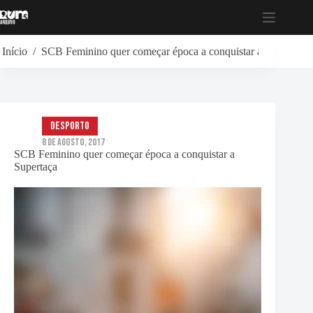
Pular
para
o
conteúdo
Início
/
SCB Feminino quer começar época a conquistar a Supertaça
Desporto
8 de Agosto, 2017
SCB Feminino quer começar época a conquistar a
Supertaça