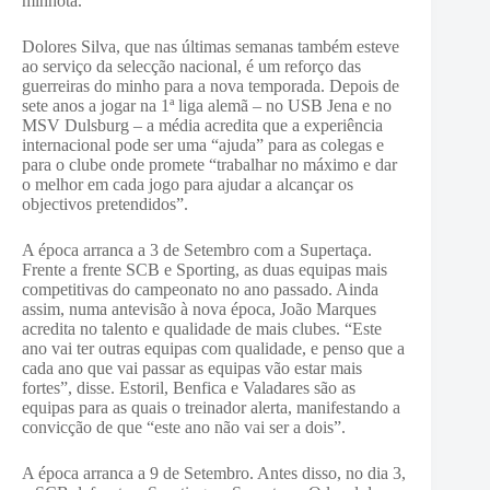
minhota.
Dolores Silva, que nas últimas semanas também esteve
ao serviço da selecção nacional, é um reforço das
guerreiras do minho para a nova temporada. Depois de
sete anos a jogar na 1ª liga alemã – no USB Jena e no
MSV Dulsburg – a média acredita que a experiência
internacional pode ser uma “ajuda” para as colegas e
para o clube onde promete “trabalhar no máximo e dar
o melhor em cada jogo para ajudar a alcançar os
objectivos pretendidos”.
A época arranca a 3 de Setembro com a Supertaça.
Frente a frente SCB e Sporting, as duas equipas mais
competitivas do campeonato no ano passado. Ainda
assim, numa antevisão à nova época, João Marques
acredita no talento e qualidade de mais clubes. “Este
ano vai ter outras equipas com qualidade, e penso que a
cada ano que vai passar as equipas vão estar mais
fortes”, disse. Estoril, Benfica e Valadares são as
equipas para as quais o treinador alerta, manifestando a
convicção de que “este ano não vai ser a dois”.
A época arranca a 9 de Setembro. Antes disso, no dia 3,