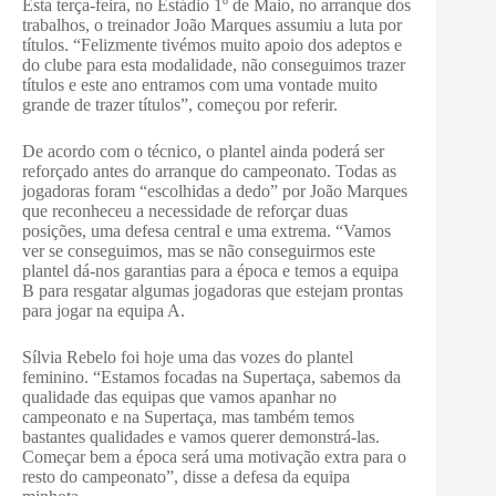
Esta terça-feira, no Estádio 1º de Maio, no arranque dos
trabalhos, o treinador João Marques assumiu a luta por
títulos. “Felizmente tivémos muito apoio dos adeptos e
do clube para esta modalidade, não conseguimos trazer
títulos e este ano entramos com uma vontade muito
grande de trazer títulos”, começou por referir.
De acordo com o técnico, o plantel ainda poderá ser
reforçado antes do arranque do campeonato. Todas as
jogadoras foram “escolhidas a dedo” por João Marques
que reconheceu a necessidade de reforçar duas
posições, uma defesa central e uma extrema. “Vamos
ver se conseguimos, mas se não conseguirmos este
plantel dá-nos garantias para a época e temos a equipa
B para resgatar algumas jogadoras que estejam prontas
para jogar na equipa A.
Sílvia Rebelo foi hoje uma das vozes do plantel
feminino. “Estamos focadas na Supertaça, sabemos da
qualidade das equipas que vamos apanhar no
campeonato e na Supertaça, mas também temos
bastantes qualidades e vamos querer demonstrá-las.
Começar bem a época será uma motivação extra para o
resto do campeonato”, disse a defesa da equipa