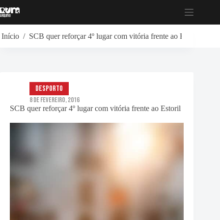
Pular
para
o
conteúdo
Início
/
SCB quer reforçar 4º lugar com vitória frente ao Estoril
Desporto
8 de Fevereiro, 2016
SCB quer reforçar 4º lugar com vitória frente ao Estoril