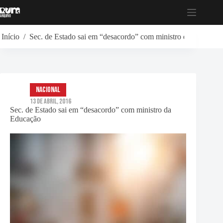
Pular
para
o
conteúdo
Início
/
Sec. de Estado sai em “desacordo” com ministro da Educaçã
Nacional
13 de Abril, 2016
Sec. de Estado sai em “desacordo” com ministro da
Educação