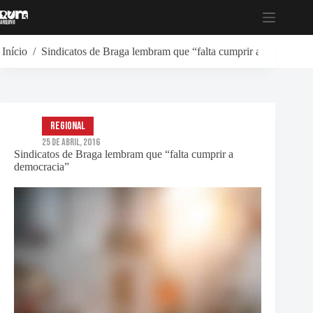
Pular
para
o
conteúdo
Início
/
Sindicatos de Braga lembram que “falta cumprir a democraci
Regional
25 de Abril, 2016
Sindicatos de Braga lembram que “falta cumprir a
democracia”