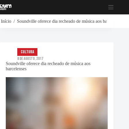
Pular
para
o
conteúdo
Início
/
Soundville oferece dia recheado de música aos barcelenses
Cultura
8 de Agosto, 2017
Soundville oferece dia recheado de música aos
barcelenses