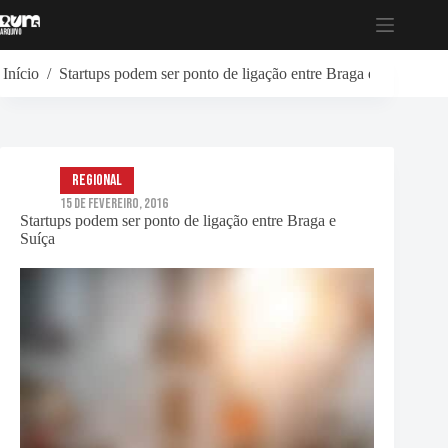
Pular
para
o
conteúdo
Início
/
Startups podem ser ponto de ligação entre Braga e Suíça
Regional
15 de Fevereiro, 2016
Startups podem ser ponto de ligação entre Braga e
Suíça