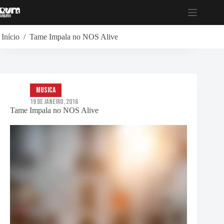
Pular
para
o
conteúdo
Início
/
Tame Impala no NOS Alive
musica
19 de Janeiro, 2016
Tame Impala no NOS Alive