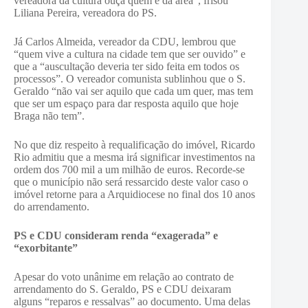
vereadora da cultura ouça quem é da área”, frisou
Liliana Pereira, vereadora do PS.
Já Carlos Almeida, vereador da CDU, lembrou que
“quem vive a cultura na cidade tem que ser ouvido” e
que a “auscultação deveria ter sido feita em todos os
processos”. O vereador comunista sublinhou que o S.
Geraldo “não vai ser aquilo que cada um quer, mas tem
que ser um espaço para dar resposta aquilo que hoje
Braga não tem”.
No que diz respeito à requalificação do imóvel, Ricardo
Rio admitiu que a mesma irá significar investimentos na
ordem dos 700 mil a um milhão de euros. Recorde-se
que o município não será ressarcido deste valor caso o
imóvel retorne para a Arquidiocese no final dos 10 anos
do arrendamento.
PS e CDU consideram renda “exagerada” e
“exorbitante”
Apesar do voto unânime em relação ao contrato de
arrendamento do S. Geraldo, PS e CDU deixaram
alguns “reparos e ressalvas” ao documento. Uma delas