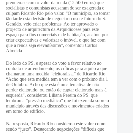
prendeu-se com o valor da renda (12.500 euros) que
socialistas e comunistas acusaram de ser exagerada e
culpam Ricardo Rio pelo valor. “O município, ao tomar
tão tarde esta decisão de negociar o uso e futuro do S.
Geraldo, veio criar problemas. Ao ter aprovado o
projecto de arquitectura da Arquidiocese para este
espaço para fins comerciais e de habitação, acabou por
criar expectativas e valorizar o imóvel, o que faz com
que a renda seja elevadíssima”, comentou Carlos
Almeida.
Do lado do PS, e apesar do voto a favor relativo ao
contrato de arrendamento, as críticas para aquilo a que
chamaram uma medida “eleitoralista” de Ricardo Rio.
“Acho que esta medida tem a ver com o próximo dia 1
de Outubro. Acho que esta é uma tentativa de não
perder eleitorado, ou então de captar eleitorado mais à
esquerda”, considerou Liliana Pereira do PS, que
lembrou a “pressão mediática” que foi exercida sobre o
município através das discussões e movimentos criados
em torno do edifício.
Na resposta, Ricardo Rio considerou este valor como
sendo “justo”. Destacando negociações “difíceis que