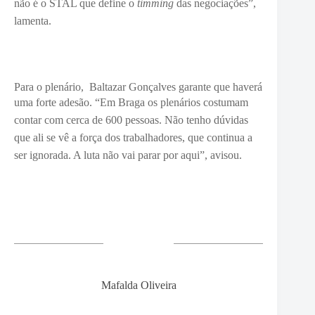
não é o STAL que define o
timming
das negociações”,
lamenta.
Para o plenário, Baltazar Gonçalves garante que haverá
uma forte adesão. “Em Bra
ga os plenários costumam
contar com cerca de 600 pessoas. Não
tenho dúvidas
que ali se vê a força dos trabalhadores, que continua a
ser ignorada. A luta não vai parar por aqui”, avisou.
Mafalda Oliveira