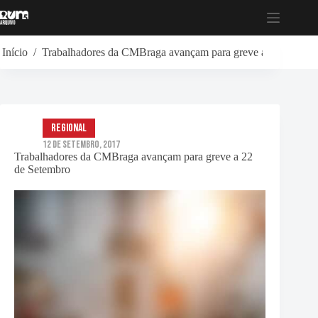
Pular
para
o
conteúdo
Início
/
Trabalhadores da CMBraga avançam para greve a 22 de Set
Regional
12 de Setembro, 2017
Trabalhadores da CMBraga avançam para greve a 22
de Setembro