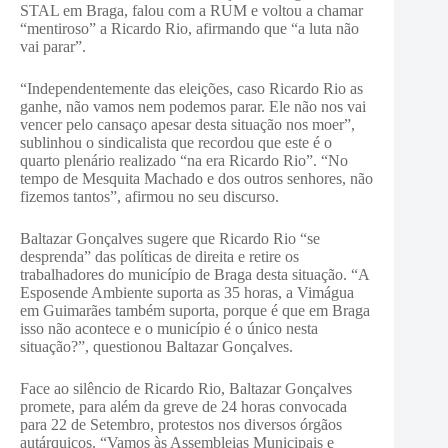
STAL em Braga, falou com a RUM e voltou a chamar
“mentiroso” a Ricardo Rio, afirmando que “a luta não
vai parar”.
“Independentemente das eleições, caso Ricardo Rio as
ganhe, não vamos nem podemos parar. Ele não nos vai
vencer pelo cansaço apesar desta situação nos moer”,
sublinhou o sindicalista que recordou que este é o
quarto plenário realizado “na era Ricardo Rio”. “No
tempo de Mesquita Machado e dos outros senhores, não
fizemos tantos”, afirmou no seu discurso.
Baltazar Gonçalves sugere que Ricardo Rio “se
desprenda” das políticas de direita e retire os
trabalhadores do município de Braga desta situação. “A
Esposende Ambiente suporta as 35 horas, a Vimágua
em Guimarães também suporta, porque é que em Braga
isso não acontece e o município é o único nesta
situação?”, questionou Baltazar Gonçalves.
Face ao silêncio de Ricardo Rio, Baltazar Gonçalves
promete, para além da greve de 24 horas convocada
para 22 de Setembro, protestos nos diversos órgãos
autárquicos. “Vamos às Assembleias Municipais e