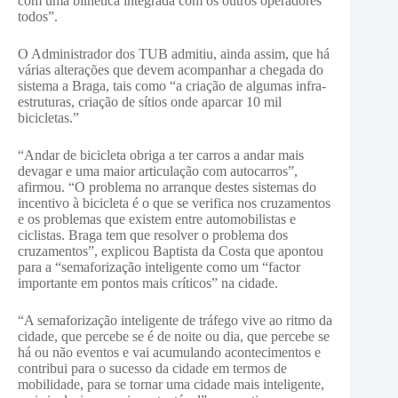
com uma bilhética integrada com os outros operadores
todos”.
O Administrador dos TUB admitiu, ainda assim, que há
várias alterações que devem acompanhar a chegada do
sistema a Braga, tais como “a criação de algumas infra-
estruturas, criação de sítios onde aparcar 10 mil
bicicletas.”
“Andar de bicicleta obriga a ter carros a andar mais
devagar e uma maior articulação com autocarros”,
afirmou. “O problema no arranque destes sistemas do
incentivo à bicicleta é o que se verifica nos cruzamentos
e os problemas que existem entre automobilistas e
ciclistas. Braga tem que resolver o problema dos
cruzamentos”, explicou Baptista da Costa que apontou
para a “semaforização inteligente como um “factor
importante em pontos mais críticos” na cidade.
“A semaforização inteligente de tráfego vive ao ritmo da
cidade, que percebe se é de noite ou dia, que percebe se
há ou não eventos e vai acumulando acontecimentos e
contribui para o sucesso da cidade em termos de
mobilidade, para se tornar uma cidade mais inteligente,