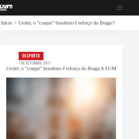
Pular
para
o
conteúdo
Início
/
Uesler, o “craque” brasileiro é reforço do Braga/AAUM
Desporto
1 de Setembro, 2017
Uesler, o “craque” brasileiro é reforço do Braga/AAUM