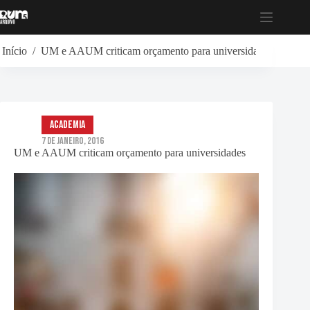
Pular
para
o
conteúdo
Início
/
UM e AAUM criticam orçamento para universidades
Academia
7 de Janeiro, 2016
UM e AAUM criticam orçamento para universidades