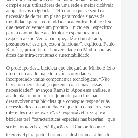
campi e seus utilizadores de uma rede e meios cicláveis
adaptados às exigências. “Há muito que se sentia a
necessidade de ter um plano para modos suaves de
mobilidade para a comunidade académica. Foi por isso
que desenvolvemos um produto – bicicleta-, específico
para a comunidade académica e esperamos uma
resposta até ao Verão para que, até ao fim do ano,
possamos ter este projecto a funcionar”, explicou, Paulo
Ramísio, pró-reitor da Universidade do Minho para as
áreas das infra-estruturas e sustentabilidade.
O protótipo desta bicicleta que chegará ao Minho é feito
no seio da academia e tem várias novidades,
incorporando várias componentes tecnológicas. “Não
havia no mercado algo que encaixasse nas nossas
necessidades”, avançou Ramísio. Após essa análise, a
academia “reuniu um conjunto de parceiros para
desenvolver uma bicicleta que consegue responder às
necessidades da comunidade e que tem características
diferentes do que existe”. O responsável frisa que a
bicicleta terá “características especiais nas baterias –
q
ue
serão amovíveis -, terá ligação via Bluetooth com o
telemóvel para poder bloquear e desbloquear a bicicleta