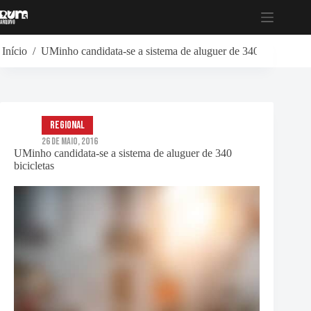
Pular
para
o
conteúdo
Início
/
UMinho candidata-se a sistema de aluguer de 340 bicicletas
Regional
26 de Maio, 2016
UMinho candidata-se a sistema de aluguer de 340
bicicletas