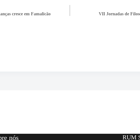
ianças cresce em Famalicão
VII Jornadas de Filoso
bre nós
RUM S