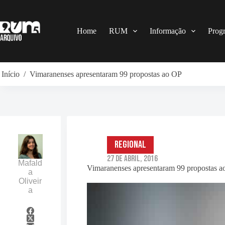
Pular
para
o
conteúdo
Home
RUM
Informação
Prog
Início
/
Vimaranenses apresentaram 99 propostas ao OP
Regional
27 de Abril, 2016
Mafald
Vimaranenses apresentaram 99 propostas 
a
Oliveir
a