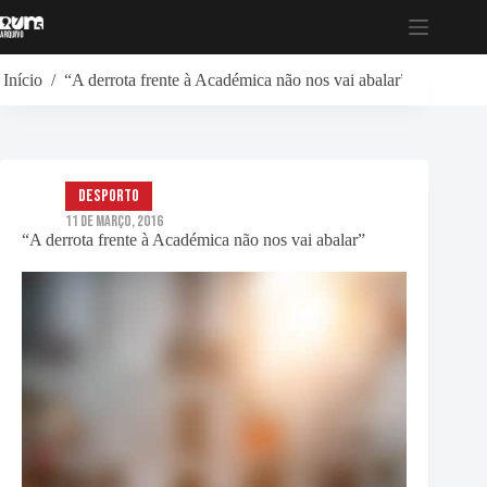
Pular
para
o
conteúdo
Início
/
“A derrota frente à Académica não nos vai abalar”
Desporto
11 de Março, 2016
“A derrota frente à Académica não nos vai abalar”