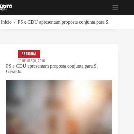
Pular
para
o
conteúdo
Início
/
PS e CDU apresentam proposta conjunta para S. Geraldo
Regional
11 de Março, 2016
PS e CDU apresentam proposta conjunta para S.
Geraldo