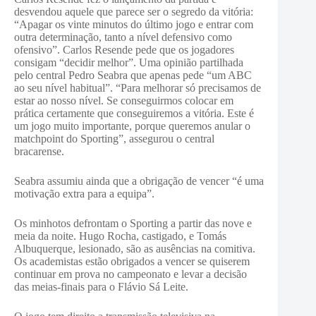
desvendou aquele que parece ser o segredo da vitória:
“Apagar os vinte minutos do último jogo e entrar com
outra determinação, tanto a nível defensivo como
ofensivo”. Carlos Resende pede que os jogadores
consigam “decidir melhor”. Uma opinião partilhada
pelo central Pedro Seabra que apenas pede “um ABC
ao seu nível habitual”. “Para melhorar só precisamos de
estar ao nosso nível. Se conseguirmos colocar em
prática certamente que conseguiremos a vitória. Este é
um jogo muito importante, porque queremos anular o
matchpoint do Sporting”, assegurou o central
bracarense.
Seabra assumiu ainda que a obrigação de vencer “é uma
motivação extra para a equipa”.
Os minhotos defrontam o Sporting a partir das nove e
meia da noite. Hugo Rocha, castigado, e Tomás
Albuquerque, lesionado, são as ausências na comitiva.
Os academistas estão obrigados a vencer se quiserem
continuar em prova no campeonato e levar a decisão
das meias-finais para o Flávio Sá Leite.