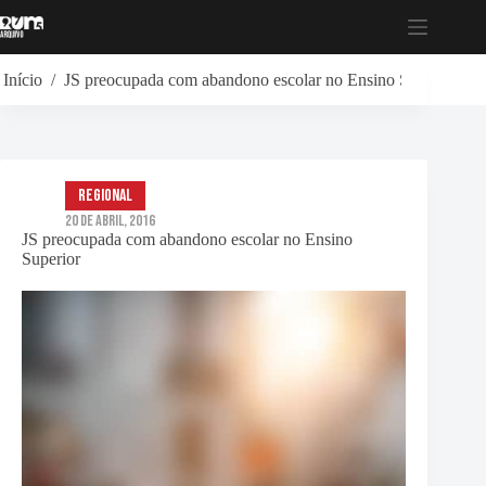
Pular
para
o
conteúdo
Início
/
JS preocupada com abandono escolar no Ensino Superior
Regional
20 de Abril, 2016
JS preocupada com abandono escolar no Ensino
Superior