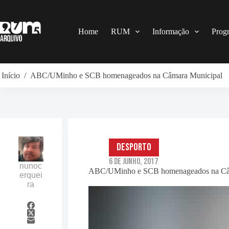
Pular
para
o
conteúdo
Home
RUM
Informação
Prog
Início
/
ABC/UMinho e SCB homenageados na Câmara Municipal
Desporto
6 de Junho, 2017
nunoc
ABC/UMinho e SCB homenageados na Câ
erquei
ra